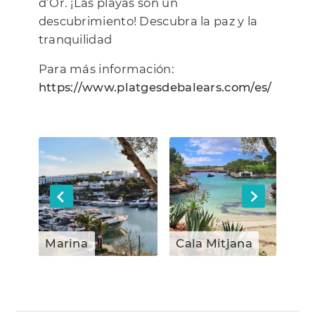
d’Or. ¡Las playas son un
descubrimiento! Descubra la paz y la
tranquilidad
Para más información:
https://www.platgesdebalears.com/es/
Marina
Cala Mitjana
C